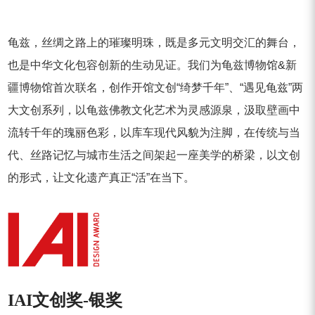
龟兹，丝绸之路上的璀璨明珠，既是多元文明交汇的舞台，
也是中华文化包容创新的生动见证。我们为龟兹博物馆&新
疆博物馆首次联名，创作开馆文创“绮梦千年”、“遇见龟兹”两
大文创系列，以龟兹佛教文化艺术为灵感源泉，汲取壁画中
流转千年的瑰丽色彩，以库车现代风貌为注脚，在传统与当
代、丝路记忆与城市生活之间架起一座美学的桥梁，以文创
的形式，让文化遗产真正“活”在当下。
IAI文创奖-银奖